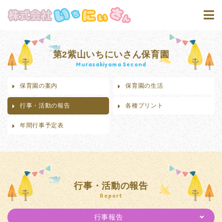
第2紫山いちにいさん保育園
Murasakiyama Second
保育園の案内
保育園の生活
行事・活動の報告
各種プリント
年間行事予定表
行事・活動の報告
Report
行事報告